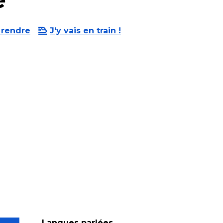
 rendre
J'y vais en train !
Langues parlées
Langues parlées