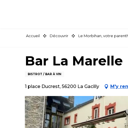
Aller
au
contenu
principal
Accueil
Découvrir
Le Morbihan, votre paren
Bar La Marelle
BISTROT / BAR À VIN
1 place Ducrest, 56200 La Gacilly
M'y re