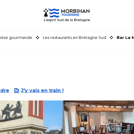
thèse gourmande
Les restaurants en Bretagne Sud
Bar La 
ndre
J'y vais en train !