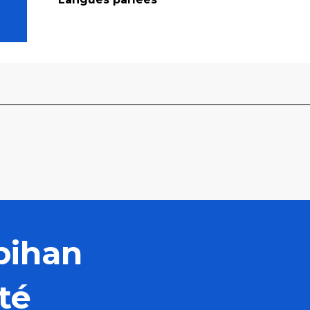
bihan
té