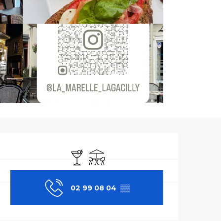
Ouverture et co
Bar / Buvette
Terrasse
02 99 08 04
▒▒