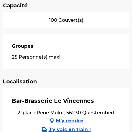
Capacité
100 Couvert(s)
Groupes
Groupes
25 Personne(s) maxi
Localisation
Bar-Brasserie Le Vincennes
2, place René Mulot, 56230 Questembert
M'y rendre
J'y vais en train !