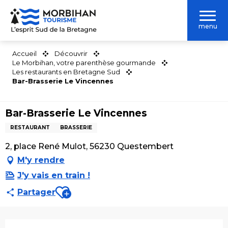
Aller
au
menu
contenu
principal
Accueil
Découvrir
Le Morbihan, votre parenthèse gourmande
Les restaurants en Bretagne Sud
Bar-Brasserie Le Vincennes
Bar-Brasserie Le Vincennes
RESTAURANT
BRASSERIE
2, place René Mulot, 56230 Questembert
M'y rendre
J'y vais en train !
Ajouter aux favoris
Partager
Ouverture et coordonnées