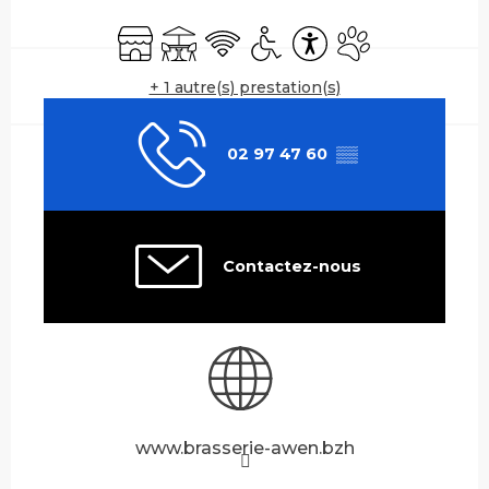
Ouverture et coordonnées
Boutique
Terrasse
WiFi
Accès handicapés
Accessibilité
Animaux accepté
+ 1 autre(s) prestation(s)
02 97 47 60
▒▒
Contactez-nous
www.brasserie-awen.bzh