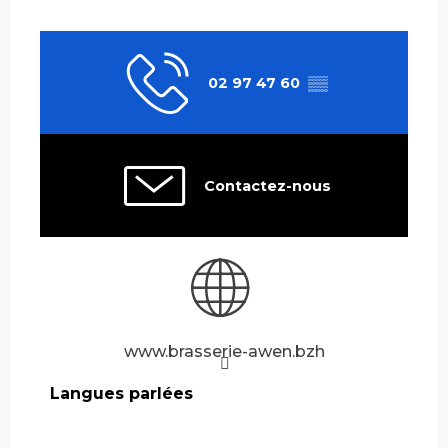
02 97 47 60
▒▒
Contactez-nous
www.brasserie-awen.bzh
Langues parlées
Langues parlées