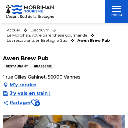
Aller
au
menu
contenu
principal
Accueil
Découvrir
Le Morbihan, votre parenthèse gourmande
Les restaurants en Bretagne Sud
Awen Brew Pub
Awen Brew Pub
RESTAURANT
BRASSERIE
1 rue Gilles Gahinet, 56000 Vannes
M'y rendre
J'y vais en train !
Ajouter aux favoris
Partager