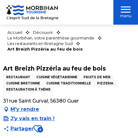
Aller
au
menu
contenu
principal
Accueil
Découvrir
Le Morbihan, votre parenthèse gourmande
Les restaurants en Bretagne Sud
Art Breizh Pizzéria au feu de bois
Art Breizh Pizzéria au feu de bois
RESTAURANT
CUISINE VÉGÉTARIENNE
FRUITS DE MER
CUISINE BRETONNE
CUISINE TRADITIONNELLE
PIZZERIA
RESTAURATION À THÈME
31 rue Saint Gurval, 56380 Guer
M'y rendre
J'y vais en train !
Ajouter aux favoris
Partager