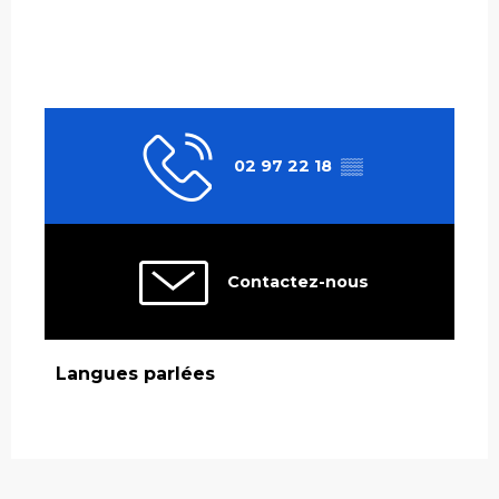
02 97 22 18
▒▒
Contactez-nous
Langues parlées
Langues parlées