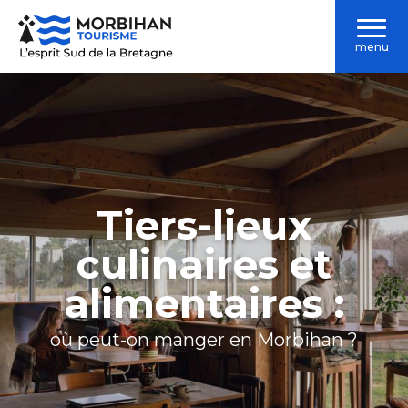
Aller
au
menu
contenu
principal
Tiers-lieux
culinaires et
alimentaires :
où peut-on manger en Morbihan ?