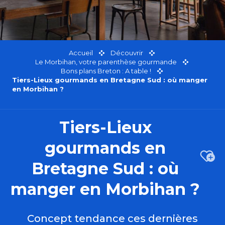
Accueil
Découvrir
Le Morbihan, votre parenthèse gourmande
Bons plans Breton : A table !
Tiers-Lieux gourmands en Bretagne Sud : où manger
en Morbihan ?
Tiers-Lieux
gourmands en
Ajou
Bretagne Sud : où
manger en Morbihan ?
Concept tendance ces dernières