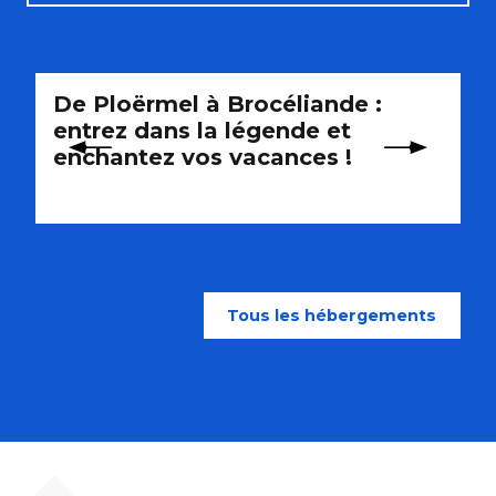
Loueurs de vélos
De Ploërmel à Brocéliande :
S
Itinéraires vélos
entrez dans la légende et
enchantez vos vacances !
Tous les hébergements