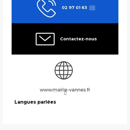
02 97 01 63
▒▒
Contactez-nous
www.mairie-vannes.fr
Langues parlées
Langues parlées