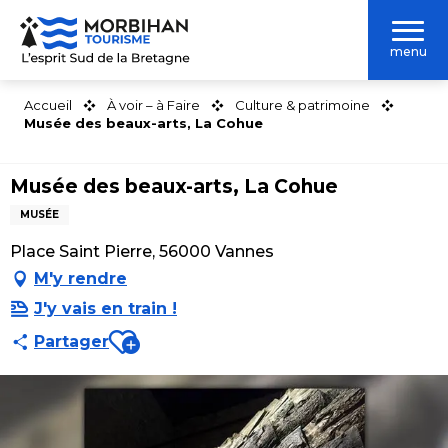
Aller
au
menu
contenu
principal
Accueil
À voir – à Faire
Culture & patrimoine
Musée des beaux-arts, La Cohue
Musée des beaux-arts, La Cohue
MUSÉE
Place Saint Pierre, 56000 Vannes
M'y rendre
J'y vais en train !
Ajouter aux favoris
Partager