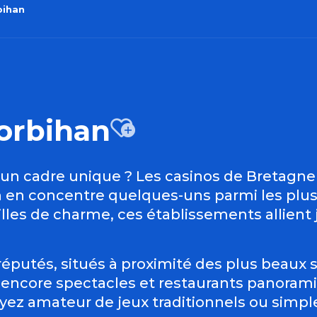
bihan
orbihan
Ajouter a
 un cadre unique ? Les casinos de Bretagn
han en concentre quelques-uns parmi les plu
villes de charme, ces établissements allient
éputés, situés à proximité des plus beaux 
ou encore spectacles et restaurants panora
oyez amateur de jeux traditionnels ou simp