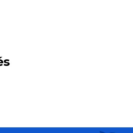
esses
és
fants
Les croisières et
traversées du Morbihan