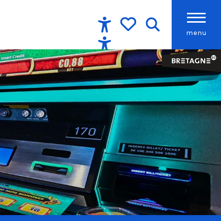
menu
Accessibilité
Recherche
Voir les favoris