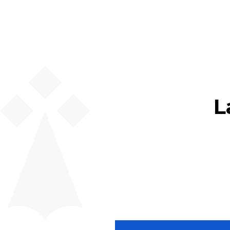
Casino Circus de Carnac
Sort
L
Activit
Les activités nautiques
le Morb