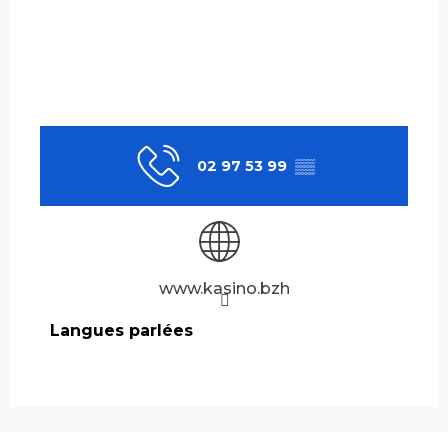
02 97 53 99
▒▒
www.kasino.bzh
Langues parlées
Langues parlées