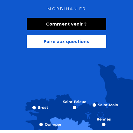
MORBIHAN.FR
Comment venir ?
Foire aux questions
Recherche
Accessibili