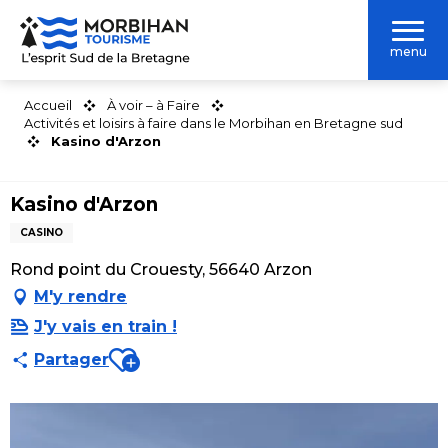
Aller
au
menu
contenu
principal
Accueil
À voir – à Faire
Activités et loisirs à faire dans le Morbihan en Bretagne sud
Kasino d'Arzon
Kasino d'Arzon
CASINO
Rond point du Crouesty, 56640 Arzon
M'y rendre
J'y vais en train !
Ajouter aux favoris
Partager