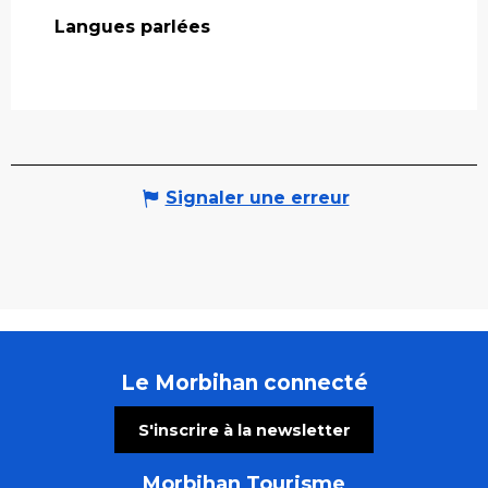
Langues parlées
Langues parlées
Signaler une erreur
Le Morbihan connecté
S'inscrire à la newsletter
Morbihan Tourisme