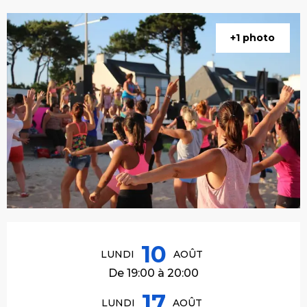
+1 photo
Ouverture et coordonnées
10
LUNDI
AOÛT
De 19:00 à 20:00
17
LUNDI
AOÛT