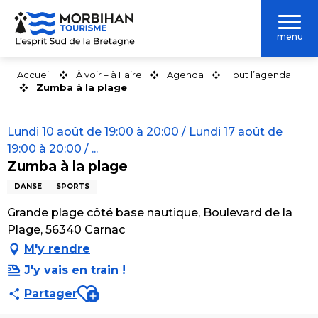
Aller
au
menu
contenu
principal
Accueil
À voir – à Faire
Agenda
Tout l’agenda
Zumba à la plage
Lundi 10 août de 19:00 à 20:00 / Lundi 17 août de
19:00 à 20:00 / ...
Zumba à la plage
DANSE
SPORTS
Grande plage côté base nautique, Boulevard de la
Plage, 56340 Carnac
M'y rendre
J'y vais en train !
Ajouter aux favoris
Partager