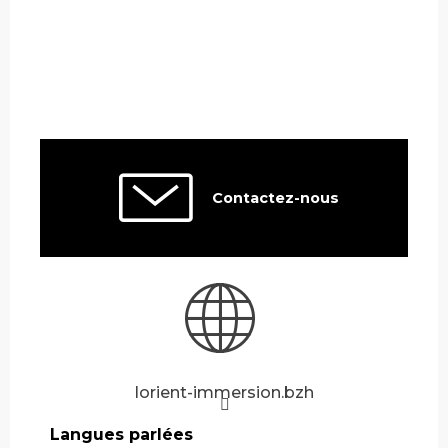
Contactez-nous
lorient-immersion.bzh
Langues parlées
Langues parlées