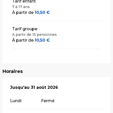
Tarif enfant
7 à 17 ans
À partir de
10,50 €
Tarif groupe
A partir de 15 personnes
À partir de
10,50 €
Horaires
Du
Jusqu'au
1 juillet 2026
31 août 2026
au
31 août 2026
Lundi
Fermé