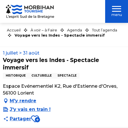
Aller
au
menu
contenu
principal
Accueil
À voir – à Faire
Agenda
Tout l’agenda
Voyage vers les Indes - Spectacle immersif
1 juillet > 31 août
Voyage vers les Indes - Spectacle
immersif
HISTORIQUE
CULTURELLE
SPECTACLE
Espace Evénementiel K2, Rue d'Estienne d'Orves,
56100 Lorient
M'y rendre
J'y vais en train !
Ajouter aux favoris
Partager