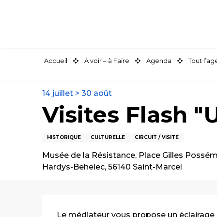
Aller
au
contenu
principal
Accueil
À voir – à Faire
Agenda
Tout l’a
14 juillet > 30 août
Visites Flash "
HISTORIQUE
CULTURELLE
CIRCUIT / VISITE
Musée de la Résistance, Place Gilles Possém
Hardys-Behelec, 56140 Saint-Marcel
Description
Le médiateur vous propose un éclairage s