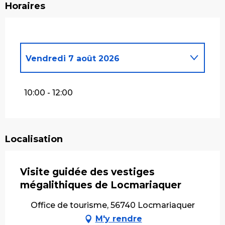
Horaires
Vendredi 7 août 2026
Du
9 juillet 2026
au
10 juillet 2026
10:00 - 12:00
Vendredi 17 juillet 2026
Localisation
Vendredi 24 juillet 2026
Visite guidée des vestiges
Vendredi 31 juillet 2026
mégalithiques de Locmariaquer
Office de tourisme, 56740 Locmariaquer
Vendredi 14 août 2026
M'y rendre