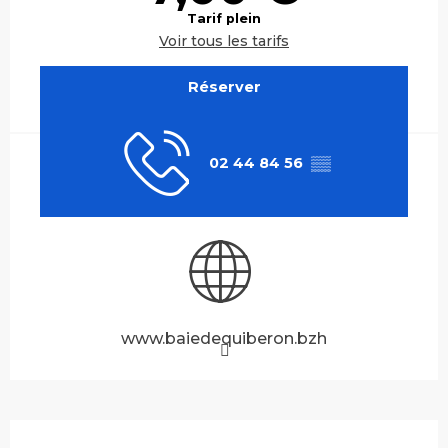
Tarif plein
Voir tous les tarifs
Réserver
02 44 84 56
▒▒
www.baiedequiberon.bzh
Description