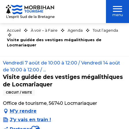
Aller
au
menu
contenu
principal
Accueil
À voir – à Faire
Agenda
Tout l’agenda
Visite guidée des vestiges mégalithiques de
Locmariaquer
Vendredi 7 août de 10:00 à 12:00 / Vendredi 14 août
de 10:00 à 12:00 / ...
Visite guidée des vestiges mégalithiques
de Locmariaquer
CIRCUIT / VISITE
Office de tourisme, 56740 Locmariaquer
M'y rendre
J'y vais en train !
Ajouter aux favoris