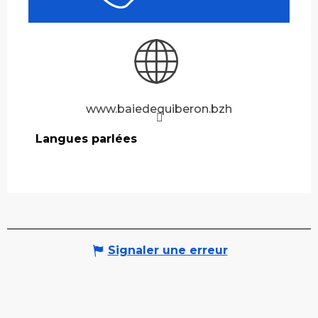
www.baiedequiberon.bzh
Langues parlées
Langues parlées
Signaler une erreur