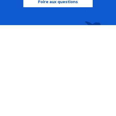
Foire aux questions
Recherche
Accessibili