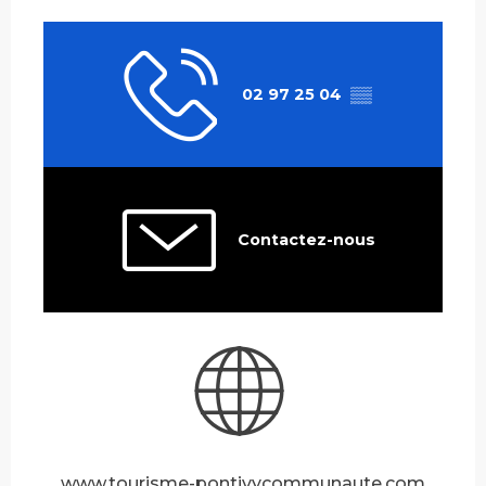
02 97 25 04
▒▒
Contactez-nous
www.tourisme-pontivycommunaute.com