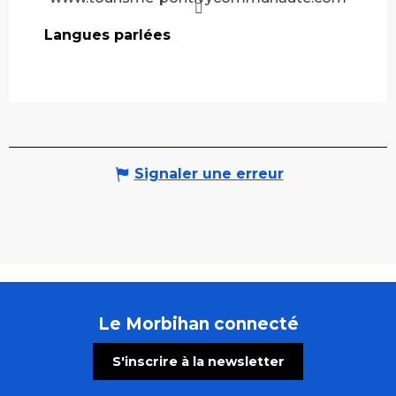
Langues parlées
Langues parlées
Signaler une erreur
Le Morbihan connecté
S'inscrire à la newsletter