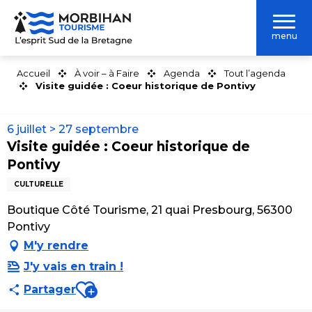
Aller
au
menu
contenu
principal
Accueil
À voir – à Faire
Agenda
Tout l’agenda
Visite guidée : Coeur historique de Pontivy
6 juillet > 27 septembre
Visite guidée : Coeur historique de
Pontivy
CULTURELLE
Boutique Côté Tourisme, 21 quai Presbourg, 56300
Pontivy
M'y rendre
J'y vais en train !
Ajouter aux favoris
Partager