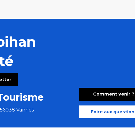
bihan
té
letter
Comment venir ?
Tourisme
e 56038 Vannes
Foire aux question
us