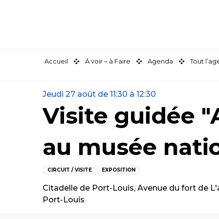
Aller
au
contenu
principal
Accueil
À voir – à Faire
Agenda
Tout l’a
Jeudi 27 août de 11:30 à 12:30
Visite guidée 
au musée natio
CIRCUIT / VISITE
EXPOSITION
Citadelle de Port-Louis, Avenue du fort de L'
Port-Louis