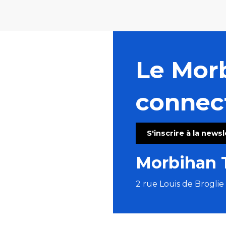
Le Mor
connec
S'inscrire à la news
Morbihan 
2 rue Louis de Brogli
Suivez-no