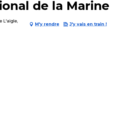
onal de la Marine
 L'aigle,
M'y rendre
J'y vais en train !