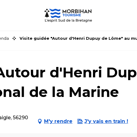
genda
Visite guidée "Autour d'Henri Dupuy de Lôme" au mu
"Autour d'Henri Du
nal de la Marine
aigle, 56290
M'y rendre
J'y vais en train !