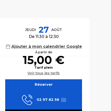
Ouverture et co
27
JEUDI
AOÛT
De 11:30 à 12:30
Ajouter à mon calendrier Google
À partir de
15,00 €
Tarif plein
Voir tous les tarifs
Réserver
02 97 82 56
▒▒