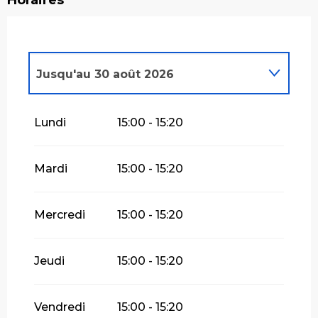
Jusqu'au
30 août 2026
Du
6 juin 2026
au
7 juin 2026
Lundi
15:00 - 15:20
Du
20 juin 2026
au
21 juin 2026
Mardi
15:00 - 15:20
Du
27 juin 2026
au
28 juin 2026
Mercredi
15:00 - 15:20
Jeudi
15:00 - 15:20
Vendredi
15:00 - 15:20