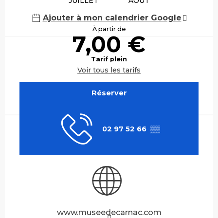
JUILLET
AOÛT
Ajouter à mon calendrier Google
À partir de
7,00 €
Tarif plein
Voir tous les tarifs
Réserver
02 97 52 66
▒▒
www.museedecarnac.com