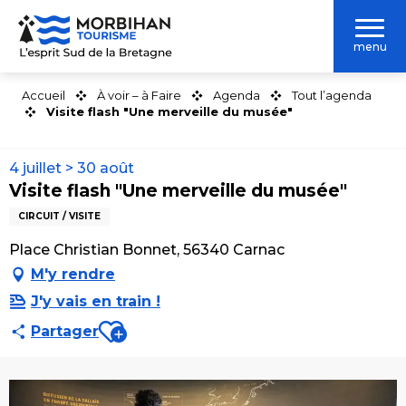
Aller
au
menu
contenu
principal
Accueil
À voir – à Faire
Agenda
Tout l’agenda
Visite flash "Une merveille du musée"
4 juillet > 30 août
Visite flash "Une merveille du musée"
CIRCUIT / VISITE
Place Christian Bonnet, 56340 Carnac
M'y rendre
J'y vais en train !
Ajouter aux favoris
Partager