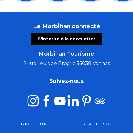
Arth Maël en balade : Fratello - cirque
Randonnée : Histoire locale de la Chouannerie
Les Incontournables : du retable aux lumières de l'Ar
Le Morbihan connecté
Concert de la chorale de Pontivy
Concert de Christophe Guillemot - harpiste luthier
S'inscrire à la newsletter
Les nocturnes des créatrices
Contes et marionnettes - Le Roman de Renart
Morbihan Tourisme
Atelier de peinture à l'aquarelle - Quai d'Orange
Vivre d'Amour
2 rue Louis de Broglie 56038 Vannes
Bain de forêt en nocturne
Importance de l’IA dans les conflits du 21e siècle
Suivez-nous
Visite du Moulin de Tremel
BROCHURES
ESPACE PRO