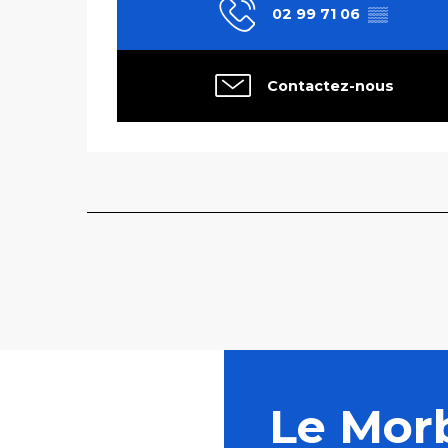
02 99 71 06
▒▒
Contactez-nous
Le Mor