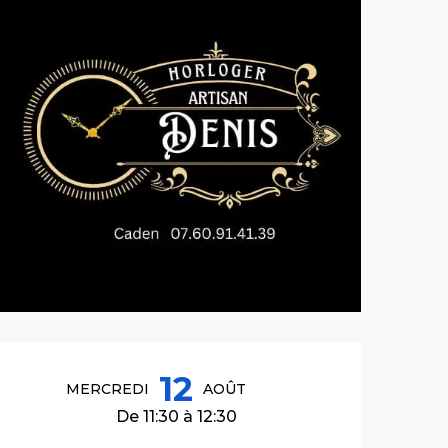
Ouverture et co
12
MERCREDI
AOÛT
De 11:30 à 12:30