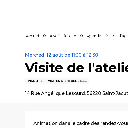
Aller
au
contenu
principal
Accueil
À voir – à Faire
Agenda
Tout l’a
Mercredi 12 août de 11:30 à 12:30
Visite de l'ate
INSOLITE
VISITES D'ENTREPRISES
14 Rue Angélique Lesourd, 56220 Saint-Jacut
Description
Animation dans le cadre des rendez-vous d