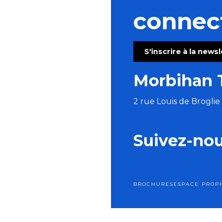
connec
S'inscrire à la news
Morbihan 
2 rue Louis de Brogli
Suivez-no
BROCHURES
ESPACE PRO
P