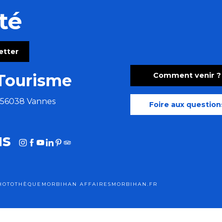
té
letter
Comment venir ?
Tourisme
e 56038 Vannes
Foire aux question
us
HOTOTHÈQUE
MORBIHAN AFFAIRES
MORBIHAN.FR