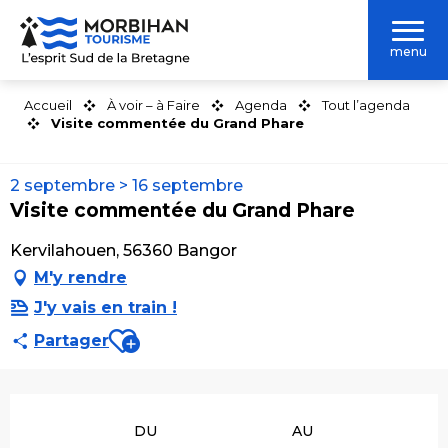
Aller
au
menu
contenu
principal
Accueil
À voir – à Faire
Agenda
Tout l’agenda
Visite commentée du Grand Phare
2 septembre > 16 septembre
Visite commentée du Grand Phare
Kervilahouen, 56360 Bangor
M'y rendre
J'y vais en train !
Ajouter aux favoris
Partager
Ouverture et coordonnées
DU
AU