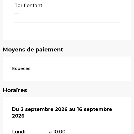
Tarif enfant
—
Moyens de paiement
Espèces
Horaires
Du
Du
2 septembre 2026
2 septembre 2026
au
au
16 septembre 2026
16 septembre
2026
Lundi
à 10:00