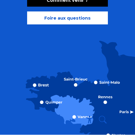
Comment venir ?
Foire aux questions
Recherche
Accessibili