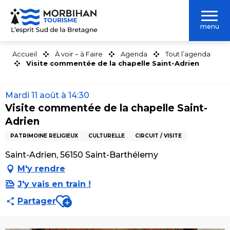
Aller
au
menu
contenu
principal
Accueil
À voir – à Faire
Agenda
Tout l’agenda
Visite commentée de la chapelle Saint-Adrien
Mardi 11 août à 14:30
Visite commentée de la chapelle Saint-
Adrien
PATRIMOINE RELIGIEUX
CULTURELLE
CIRCUIT / VISITE
Saint-Adrien, 56150 Saint-Barthélemy
M'y rendre
J'y vais en train !
Ajouter aux favoris
Partager