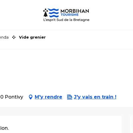
genda
Vide grenier
00 Pontivy
M'y rendre
J'y vais en train !
ion.