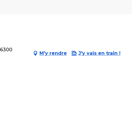
 56300
M'y rendre
J'y vais en train !