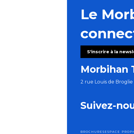
Le Mor
connec
S'inscrire à la news
Morbihan 
2 rue Louis de Brogli
Suivez-no
BROCHURES
ESPACE PRO
P