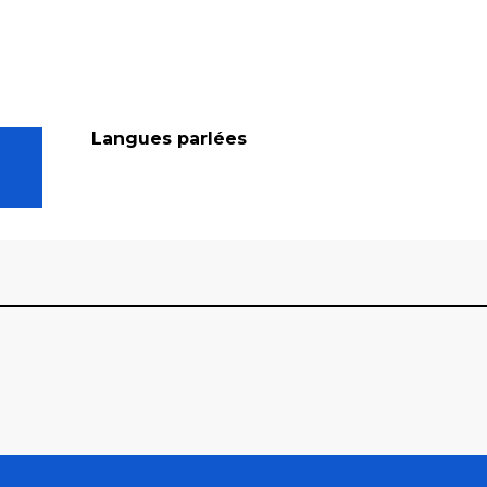
Langues parlées
Langues parlées