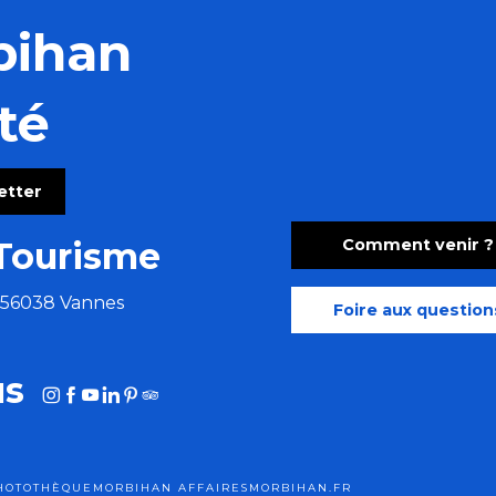
bihan
té
letter
Comment venir ?
Tourisme
e 56038 Vannes
Foire aux question
us
HOTOTHÈQUE
MORBIHAN AFFAIRES
MORBIHAN.FR