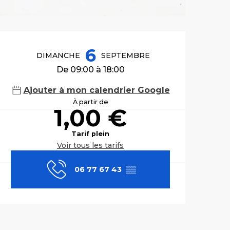
Ouverture et co
6
DIMANCHE
SEPTEMBRE
De 09:00 à 18:00
Ajouter à mon calendrier Google
À partir de
1,00 €
Tarif plein
Voir tous les tarifs
06 77 67 43
▒▒