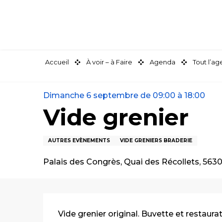
Aller
au
contenu
principal
Accueil
À voir – à Faire
Agenda
Tout l’a
Dimanche 6 septembre de 09:00 à 18:00
Vide grenier
AUTRES EVÈNEMENTS
VIDE GRENIERS BRADERIE
Palais des Congrès, Quai des Récollets, 563
Description
Vide grenier original. Buvette et restaurat