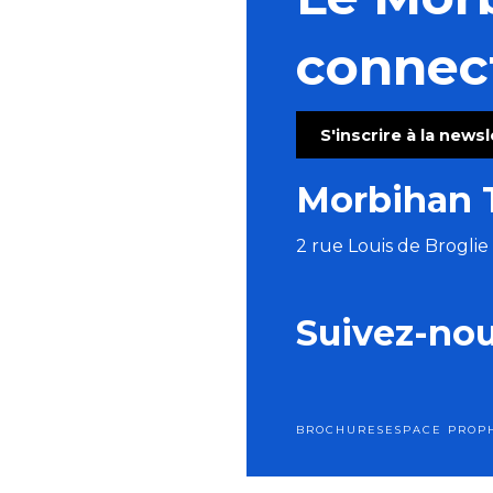
Feu d'artifice des sapeurs-pompiers
Concours Couleurs de Bretagne
connec
Participez à l'Eté qui sauve
Apéro Pédalo - Moulin Neuf Aventure
Festival de la Ria - Les 5 B : Bach, Brahms, Bridge, Ber
S'inscrire à la news
Fête de la Mer - Houat
Exposition des artistes pluneretains
Morbihan 
Initiation Kizomba & soirée SBK (Salsa Batchata Ki
2 rue Louis de Brogli
Suivez-no
BROCHURES
ESPACE PRO
P