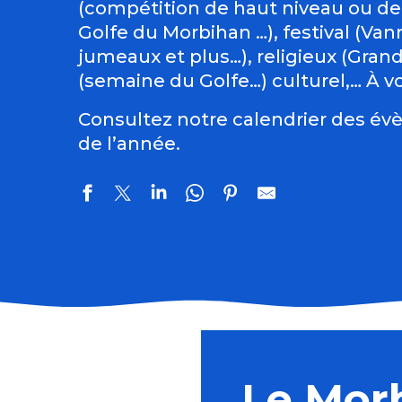
(compétition de haut niveau ou de
Golfe du Morbihan …), festival (Vann
jumeaux et plus…), religieux (Gran
(semaine du Golfe…) culturel,… À vo
Consultez notre calendrier des évè
de l’année.
Régate : la Dom's Cup
La Nuit des Étoiles
Balade géologique
Le Mor
Son et Lumière - Spectacle "Pierre de Kériolet, le ban