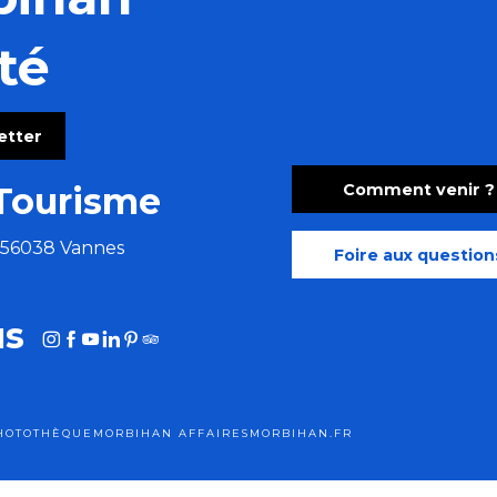
té
g, Britten
letter
Comment venir ?
Tourisme
zomba)
e 56038 Vannes
Foire aux question
us
HOTOTHÈQUE
MORBIHAN AFFAIRES
MORBIHAN.FR