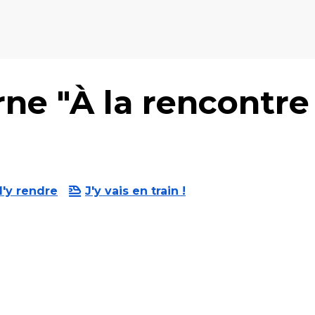
ne "À la rencontre
'y rendre
J'y vais en train !