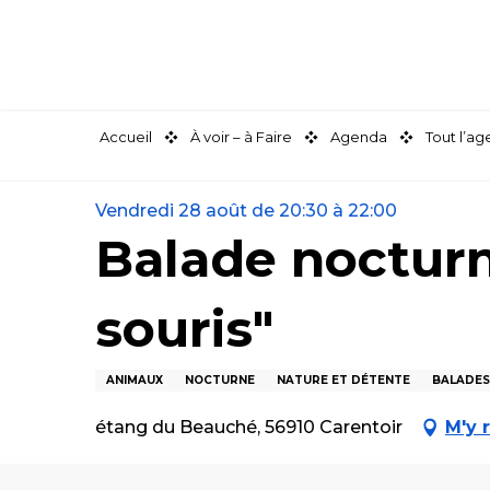
Aller
au
contenu
principal
Accueil
À voir – à Faire
Agenda
Tout l’a
Vendredi 28 août de 20:30 à 22:00
Balade nocturn
souris"
ANIMAUX
NOCTURNE
NATURE ET DÉTENTE
BALADES
étang du Beauché, 56910 Carentoir
M'y 