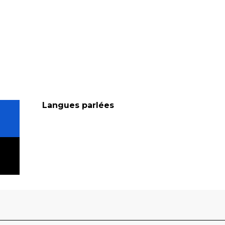
Langues parlées
Langues parlées