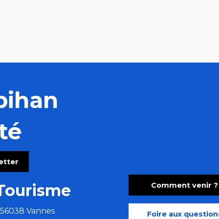
bihan
té
letter
Comment venir ?
Tourisme
e 56038 Vannes
Foire aux question