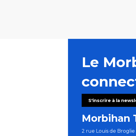
Le Mor
connec
S'inscrire à la news
Morbihan 
2 rue Louis de Brogli