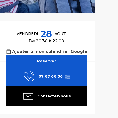
Ouverture et co
28
VENDREDI
AOÛT
De 20:30 à 22:00
Ajouter à mon calendrier Google
Réserver
07 67 66 06
▒▒
Contactez-nous