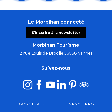
Dessine ton mandala
Animation environnement : Initiation au dessin natura
Les Incontournables : Port-en-Dro et son yacht-club
Le Morbihan connecté
Exposition-vente d'artisanat malgache
Concert ZORONGO TRIO
S'inscrire à la newsletter
La mère parfaite n'existe pas...et heureusement!
Contes de Bretagne à La Table Ronde avec Dameno
Morbihan Tourisme
Entre ciel et dunes : sortie ornithologique à Etel
Concert de Lawena - harpe et chants
2 rue Louis de Broglie 56038 Vannes
À la rencontre du Pape Prevost
Animations nature : Les petites bêtes de l'eau
Suivez-nous
L'orgue s'invite au marché
BROCHURES
ESPACE PRO