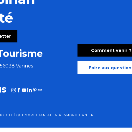
 d'histoire
té
letter
Comment venir ?
Tourisme
e 56038 Vannes
Foire aux question
us
HOTOTHÈQUE
MORBIHAN AFFAIRES
MORBIHAN.FR