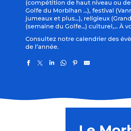
(compétition de haut niveau ou de
Golfe du Morbihan …), festival (Vann
jumeaux et plus…), religieux (Gran
(semaine du Golfe…) culturel,… À vo
Consultez notre calendrier des évè
de l’année.
Pardon de Saint-Guénolé
Fête de Cranne
Roman de Renart, spectacle solo
Le Mor
Concert à remonter dans le temps (de Huillet à Beet