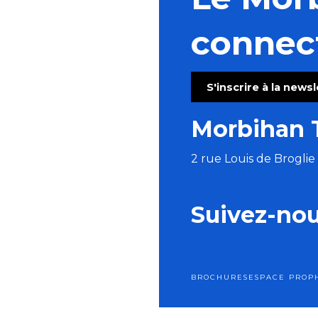
Les chemins du Graal avec Marie Semaille - éveilleuse
Le Parvis des Savoir-Faire
connec
Marchés des arts et de l'artisanat
Pot d'accueil des vacanciers
Orgue et Voix
S'inscrire à la news
Marché des artisans à La Grande Vallée
Troc et puces
Morbihan 
Rendez-vous sur les nuages - Journée cirque
2 rue Louis de Brogli
Suivez-no
BROCHURES
ESPACE PRO
P