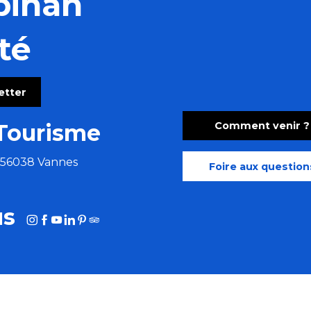
bihan
té
letter
Comment venir ?
Tourisme
e 56038 Vannes
Foire aux question
us
HOTOTHÈQUE
MORBIHAN AFFAIRES
MORBIHAN.FR