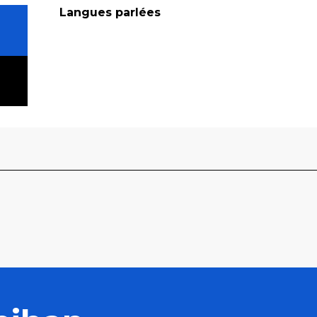
Langues parlées
Langues parlées