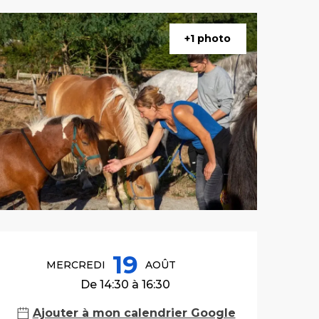
+1 photo
Ouverture et co
19
MERCREDI
AOÛT
De 14:30 à 16:30
Ajouter à mon calendrier Google