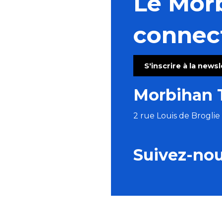
Le Mor
connec
S'inscrire à la news
Morbihan 
2 rue Louis de Brogli
Suivez-no
BROCHURES
ESPACE PRO
P