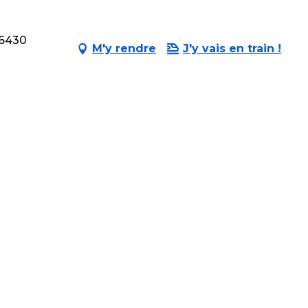
56430
M'y rendre
J'y vais en train !