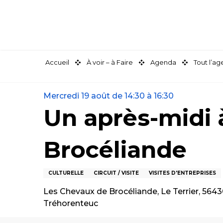
Aller
au
contenu
principal
Accueil
À voir – à Faire
Agenda
Tout l’a
Mercredi 19 août de 14:30 à 16:30
Un après-midi 
Brocéliande
CULTURELLE
CIRCUIT / VISITE
VISITES D'ENTREPRISES
Les Chevaux de Brocéliande, Le Terrier, 564
Tréhorenteuc