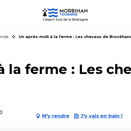
genda
Un après-midi à la ferme : Les chevaux de Brocélian
à la ferme : Les ch
30
M'y rendre
J'y vais en train !