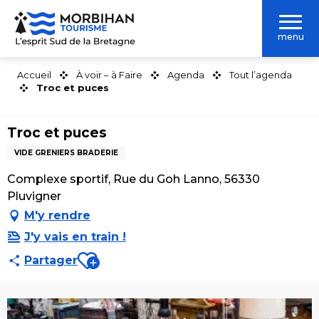
Aller
au
menu
contenu
principal
Accueil
À voir – à Faire
Agenda
Tout l’agenda
Troc et puces
Troc et puces
VIDE GRENIERS BRADERIE
Complexe sportif, Rue du Goh Lanno, 56330
Pluvigner
M'y rendre
J'y vais en train !
Ajouter aux favoris
Partager