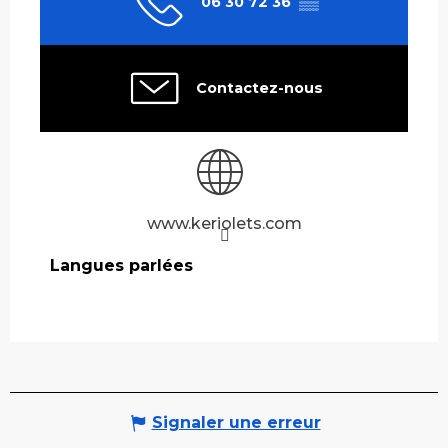
06 30 72 36
▒▒
Contactez-nous
www.keriolets.com
Langues parlées
Langues parlées
Signaler une erreur