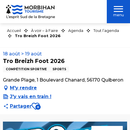
Aller
au
menu
contenu
principal
Accueil
À voir – à Faire
Agenda
Tout l’agenda
Tro Breizh Foot 2026
18 août > 19 août
Tro Breizh Foot 2026
COMPÉTITION SPORTIVE
SPORTS
Grande Plage, 1 Boulevard Chanard, 56170 Quiberon
M'y rendre
J'y vais en train !
Ajouter aux favoris
Partager