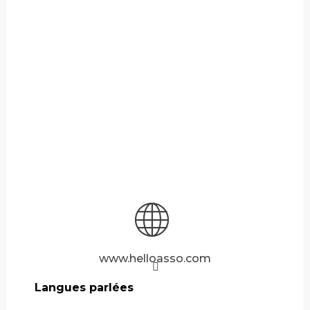
www.helloasso.com
Langues parlées
Langues parlées