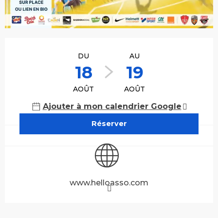
Ouverture et coordonnées
DU
AU
18
19
AOÛT
AOÛT
Ajouter à mon calendrier Google
Réserver
www.helloasso.com