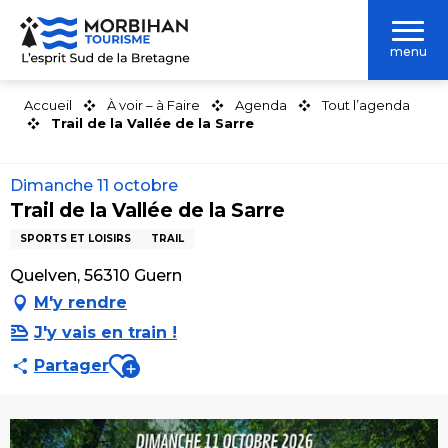
Aller
au
menu
contenu
principal
Accueil
À voir – à Faire
Agenda
Tout l’agenda
Trail de la Vallée de la Sarre
Dimanche 11 octobre
Trail de la Vallée de la Sarre
SPORTS ET LOISIRS
TRAIL
Quelven, 56310 Guern
M'y rendre
J'y vais en train !
Ajouter aux favoris
Partager