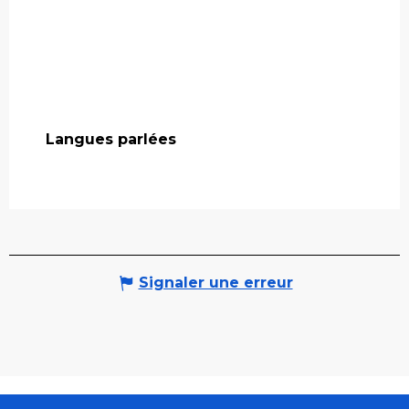
Langues parlées
Langues parlées
Signaler une erreur