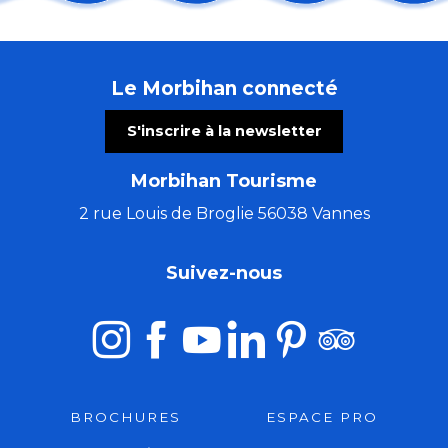
Pardon de Saint-Guénolé
Fête de Cranne
Roman de Renart, spectacle solo
Le Morbihan connecté
Concert à remonter dans le temps (de Huillet à Beet
Les chemins du Graal avec Marie Semaille - éveilleuse
S'inscrire à la newsletter
Le Parvis des Savoir-Faire
Marchés des arts et de l'artisanat
Morbihan Tourisme
Pot d'accueil des vacanciers
Orgue et Voix
2 rue Louis de Broglie 56038 Vannes
Marché des artisans à La Grande Vallée
Troc et puces
Suivez-nous
Rendez-vous sur les nuages - Journée cirque
BROCHURES
ESPACE PRO