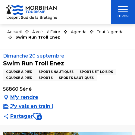
Aller
au
menu
contenu
principal
Accueil
À voir – à Faire
Agenda
Tout l’agenda
Swim Run Troll Enez
Dimanche 20 septembre
Swim Run Troll Enez
COURSE À PIED
SPORTS NAUTIQUES
SPORTS ET LOISIRS
COURSE À PIED
SPORTS
SPORTS NAUTIQUES
56860 Séné
M'y rendre
J'y vais en train !
Ajouter aux favoris
Partager