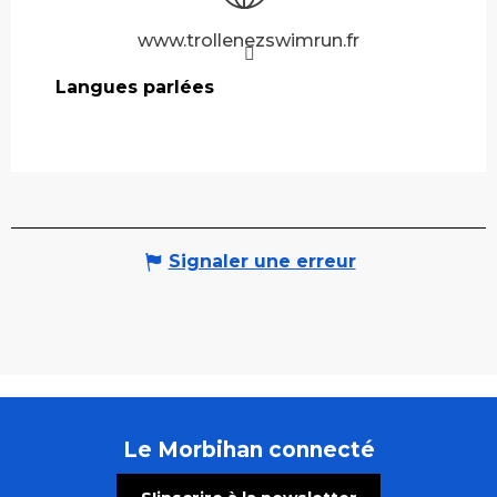
www.trollenezswimrun.fr
Langues parlées
Langues parlées
Signaler une erreur
Le Morbihan connecté