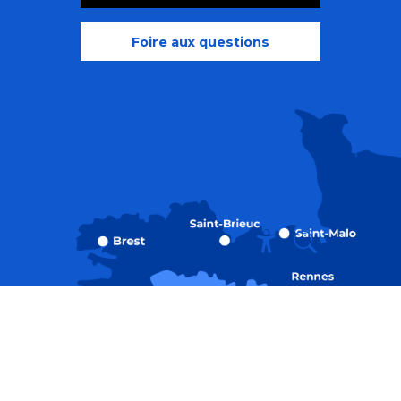
Foire aux questions
Recherche
Accessibili