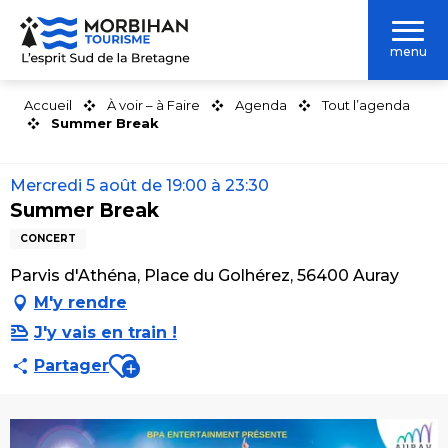
Aller
au
menu
contenu
principal
Accueil
À voir – à Faire
Agenda
Tout l’agenda
Summer Break
Mercredi 5 août de 19:00 à 23:30
Summer Break
CONCERT
Parvis d'Athéna, Place du Golhérez, 56400 Auray
M'y rendre
J'y vais en train !
Ajouter aux favoris
Partager