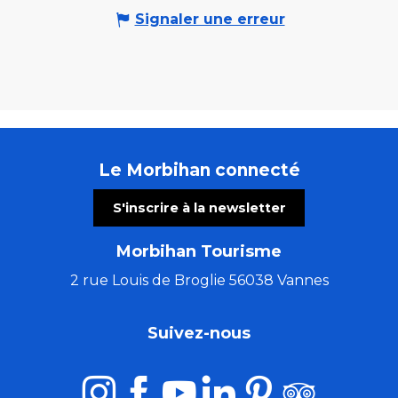
Signaler une erreur
Le Morbihan connecté
S'inscrire à la newsletter
Morbihan Tourisme
2 rue Louis de Broglie 56038 Vannes
Suivez-nous