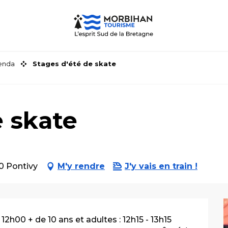
genda
Stages d'été de skate
e skate
0 Pontivy
M'y rendre
J'y vais en train !
 12h00 + de 10 ans et adultes : 12h15 - 13h15 