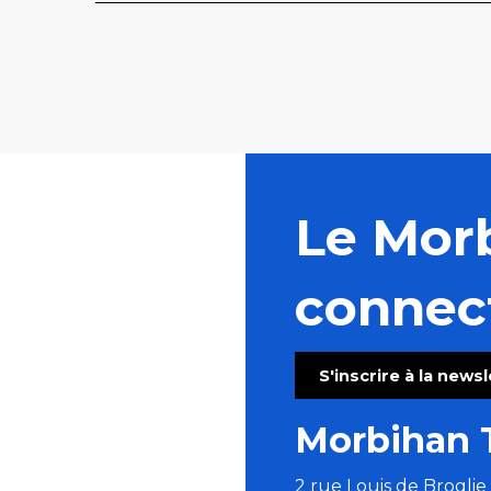
Le Mor
connec
S'inscrire à la news
Morbihan 
2 rue Louis de Brogli