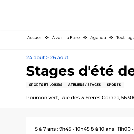
Aller
au
contenu
principal
Accueil
À voir – à Faire
Agenda
Tout l’a
24 août > 26 août
Stages d'été d
SPORTS ET LOISIRS
ATELIERS / STAGES
SPORTS
Poumon vert, Rue des 3 Frères Cornec, 5630
Description
5 à 7 ans : 9h45 - 10h45 8 à 10 ans : 11h00 -