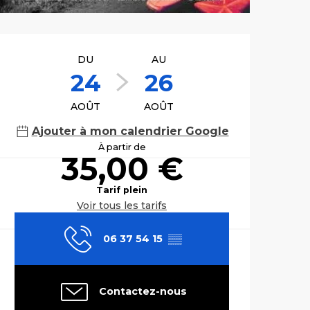
Ouverture et co
DU
AU
24
26
AOÛT
AOÛT
Ajouter à mon calendrier Google
À partir de
35,00 €
Tarif plein
Voir tous les tarifs
06 37 54 15
▒▒
Contactez-nous