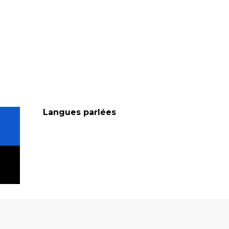
Langues parlées
Langues parlées