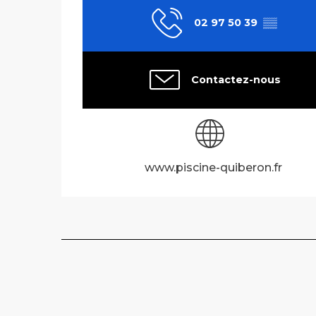
02 97 50 39
▒▒
Contactez-nous
www.piscine-quiberon.fr