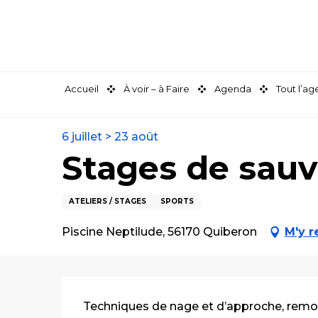
Aller
au
contenu
principal
Accueil
À voir – à Faire
Agenda
Tout l’a
6 juillet > 23 août
Stages de sau
ATELIERS / STAGES
SPORTS
Piscine Neptilude, 56170 Quiberon
M'y r
Description
Techniques de nage et d’approche, remor