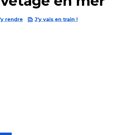
uvetage en mer
'y rendre
J'y vais en train !