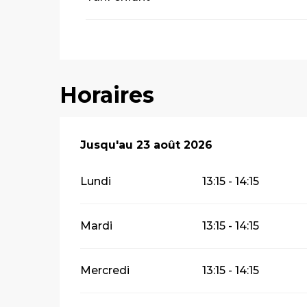
Horaires
Du
Jusqu'au
6 juillet 2026
23 août 2026
au
23 août 2026
Lundi
13:15 - 14:15
Mardi
13:15 - 14:15
Mercredi
13:15 - 14:15