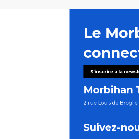
Le Mor
connec
S'inscrire à la news
Morbihan 
2 rue Louis de Brogli
Suivez-no