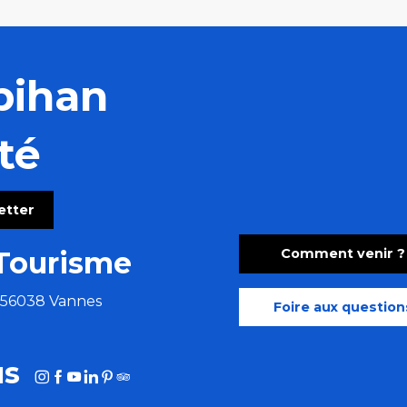
bihan
té
letter
Comment venir ?
Tourisme
e 56038 Vannes
Foire aux question
us