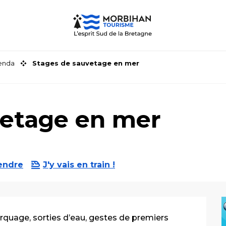
genda
Stages de sauvetage en mer
vetage en mer
endre
J'y vais en train !
quage, sorties d’eau, gestes de premiers 