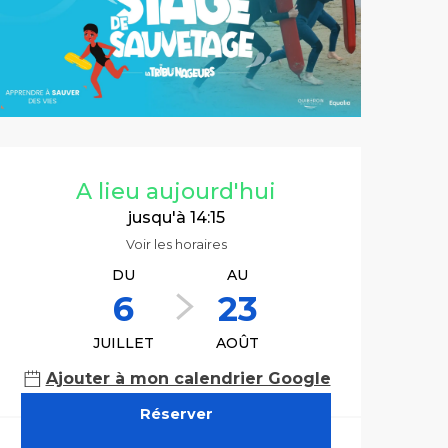
Ouverture et co
A lieu aujourd'hui
jusqu'à 14:15
Voir les horaires
DU
AU
6
23
JUILLET
AOÛT
Ajouter à mon calendrier Google
Réserver