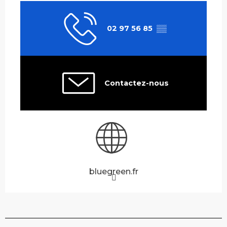
02 97 56 85
▒▒
Contactez-nous
bluegreen.fr