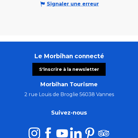
Signaler une erreur
Le Morbihan connecté
S'inscrire à la newsletter
Morbihan Tourisme
2 rue Louis de Broglie 56038 Vannes
Suivez-nous