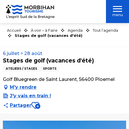
Aller
au
menu
contenu
principal
Accueil
À voir – à Faire
Agenda
Tout l’agenda
Stages de golf (vacances d'été)
6 juillet > 28 août
Stages de golf (vacances d'été)
ATELIERS / STAGES
SPORTS
Golf Bluegreen de Saint Laurent, 56400 Ploemel
M'y rendre
J'y vais en train !
Ajouter aux favoris
Partager