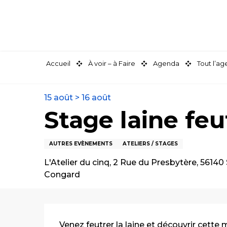
Aller
au
contenu
principal
Accueil
À voir – à Faire
Agenda
Tout l’a
15 août > 16 août
Stage laine feu
AUTRES EVÈNEMENTS
ATELIERS / STAGES
L'Atelier du cinq, 2 Rue du Presbytère, 56140 
Congard
Description
Venez feutrer la laine et découvrir cette 