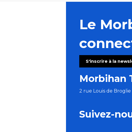
Le Mor
connec
S'inscrire à la news
Morbihan 
2 rue Louis de Brogli
Suivez-no