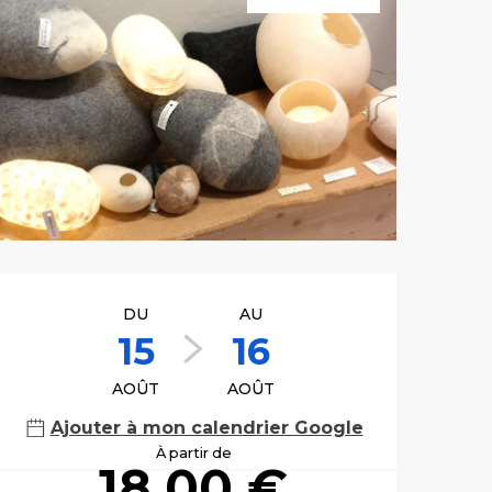
Ouverture et co
DU
AU
15
16
AOÛT
AOÛT
Ajouter à mon calendrier Google
À partir de
18,00 €