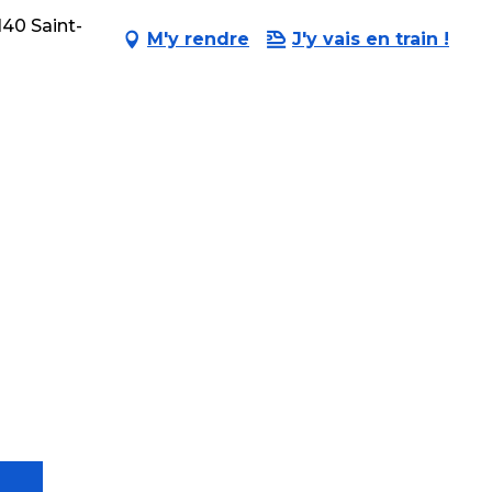
140 Saint-
M'y rendre
J'y vais en train !