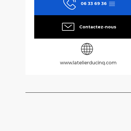
06 33 69 36
▒▒
Contactez-nous
www.latelierducinq.com