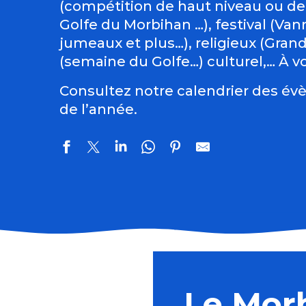
(compétition de haut niveau ou de
Golfe du Morbihan …), festival (Vann
jumeaux et plus…), religieux (Gran
(semaine du Golfe…) culturel,… À vo
Consultez notre calendrier des évè
de l’année.
Balade géologique
Costumes bretons - Lithographies de Jean Coffinièr
Fête de la Mer - Houat
Le Mor
Exposition des artistes pluneretains