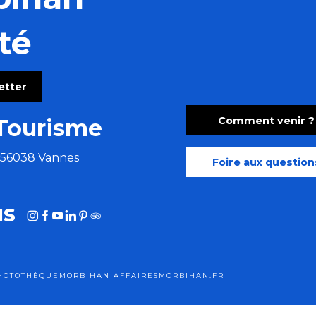
zomba)
té
letter
Comment venir ?
Tourisme
e 56038 Vannes
Foire aux question
us
HOTOTHÈQUE
MORBIHAN AFFAIRES
MORBIHAN.FR