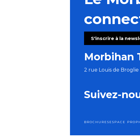
Atelier abat-jour rond ou ovale
Initiation Kizomba & soirée SBK (Salsa Batchata Ki
connec
Régate : la Dom's Cup
Course cycliste de Toul an Chy
Fête de la Sardine
S'inscrire à la news
La Poch'Fest
Parlez la langue des bois
Morbihan 
Du Val Sans Retour au Graal avec Pauline
2 rue Louis de Brogli
Suivez-no
BROCHURES
ESPACE PRO
P