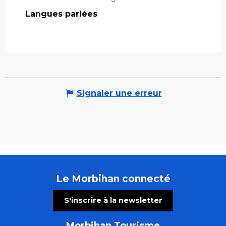
Langues parlées
Langues parlées
Signaler une erreur
Le Morbihan connecté
S'inscrire à la newsletter
Morbihan Tourisme