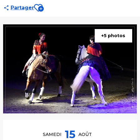
Ajouter aux favoris
Partager
+5 photos
Ouverture et coordonnées
15
SAMEDI
AOÛT