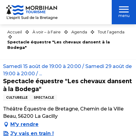
Aller
au
menu
contenu
principal
Accueil
À voir – à Faire
Agenda
Tout l’agenda
Spectacle équestre "Les chevaux dansent à la
Bodega"
Samedi 15 août de 19:00 à 20:00 / Samedi 29 août de
19:00 à 20:00 / ...
Spectacle équestre "Les chevaux dansent
à la Bodega"
CULTURELLE
SPECTACLE
Théâtre Équestre de Bretagne, Chemin de la Ville
Beau, 56200 La Gacilly
M'y rendre
J'y vais en train !