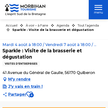
Aller
au
menu
contenu
principal
Accueil
À voir – à Faire
Agenda
Tout l’agenda
Sparkle : Visite de la brasserie et dégustation
Mardi 4 août à 18:00 / Vendredi 7 août à 18:00 / ...
Sparkle : Visite de la brasserie et
dégustation
VISITES D'ENTREPRISES
41 Avenue du Général de Gaulle, 56170 Quiberon
M'y rendre
J'y vais en train !
Ajouter aux favoris
Partager