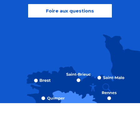
Foire aux questions
Recherche
Accessibili