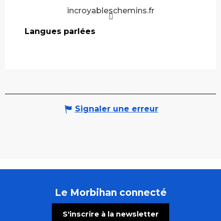
incroyableschemins.fr
Langues parlées
Langues parlées
Signaler une erreur
Le Morbihan connecté
S'inscrire à la newsletter