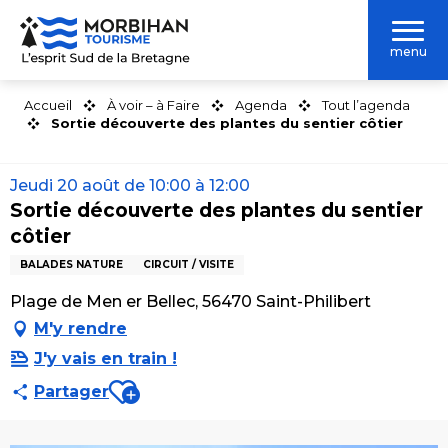
Aller
au
menu
contenu
principal
Accueil
À voir – à Faire
Agenda
Tout l’agenda
Sortie découverte des plantes du sentier côtier
Jeudi 20 août de 10:00 à 12:00
Sortie découverte des plantes du sentier
côtier
BALADES NATURE
CIRCUIT / VISITE
Plage de Men er Bellec, 56470 Saint-Philibert
M'y rendre
J'y vais en train !
Ajouter aux favoris
Partager