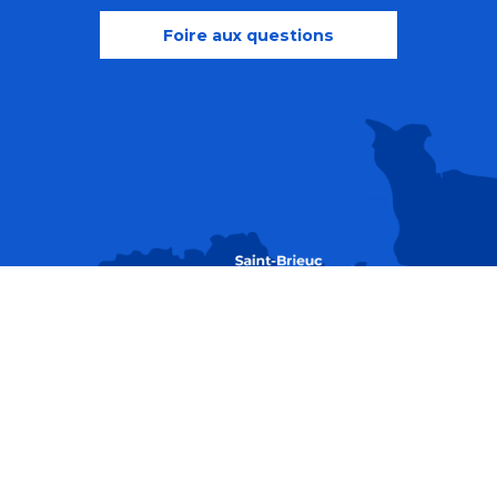
Foire aux questions
Recherche
Accessibili