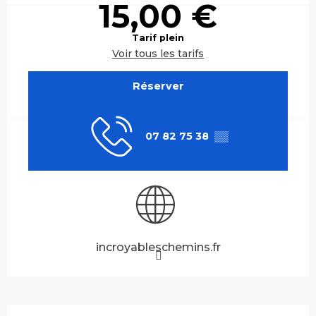
15,00 €
Tarif plein
Voir tous les tarifs
Réserver
07 82 75 38
▒▒
incroyableschemins.fr
Description