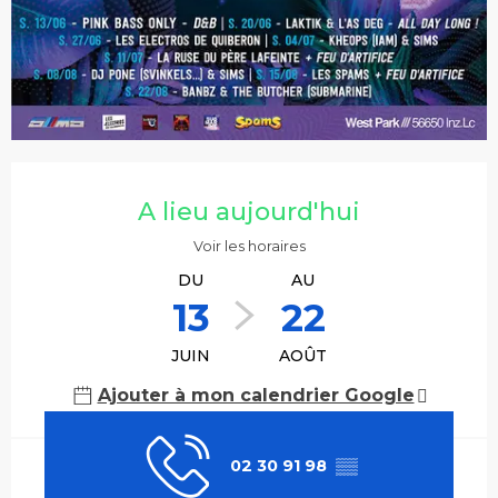
Ouverture et coordonnées
A lieu aujourd'hui
Voir les horaires
DU
AU
13
22
JUIN
AOÛT
Ajouter à mon calendrier Google
02 30 91 98
▒▒