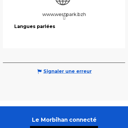
www.westpark.bzh
Langues parlées
Langues parlées
Signaler une erreur
Le Morbihan connecté