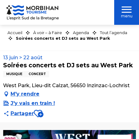
Aller
au
menu
contenu
principal
Accueil
À voir – à Faire
Agenda
Tout l’agenda
Soirées concerts et DJ sets au West Park
13 juin > 22 août
Soirées concerts et DJ sets au West Park
MUSIQUE
CONCERT
West Park, Lieu-dit Calzat, 56650 Inzinzac-Lochrist
M'y rendre
J'y vais en train !
Ajouter aux favoris
Partager