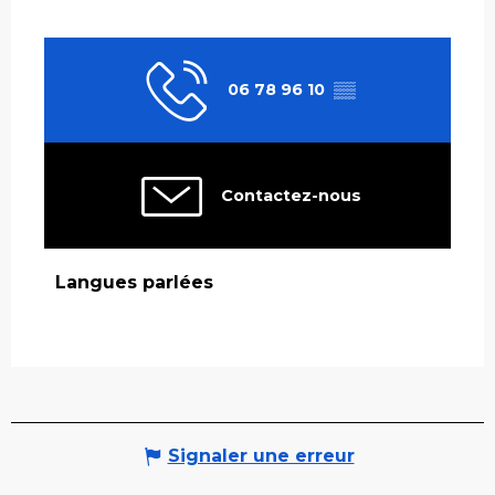
06 78 96 10
▒▒
Contactez-nous
Langues parlées
Langues parlées
Signaler une erreur