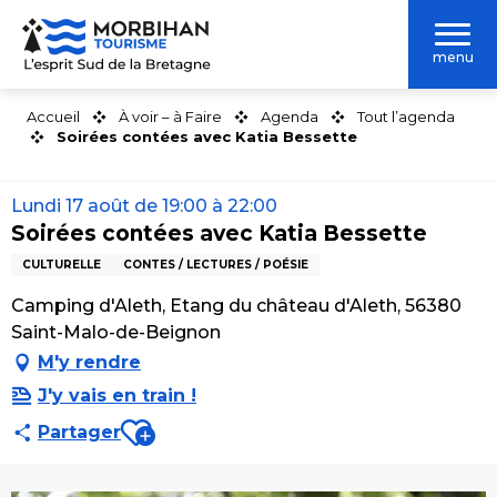
Aller
au
menu
contenu
principal
Accueil
À voir – à Faire
Agenda
Tout l’agenda
Soirées contées avec Katia Bessette
Lundi 17 août de 19:00 à 22:00
Soirées contées avec Katia Bessette
CULTURELLE
CONTES / LECTURES / POÉSIE
Camping d'Aleth, Etang du château d'Aleth, 56380
Saint-Malo-de-Beignon
M'y rendre
J'y vais en train !
Ajouter aux favoris
Partager