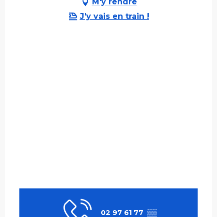
M'y rendre
J'y vais en train !
02 97 61 77
▒▒