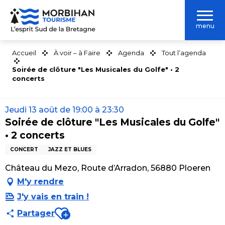
Aller
au
menu
contenu
principal
Accueil
À voir – à Faire
Agenda
Tout l’agenda
Soirée de clôture "Les Musicales du Golfe" • 2
concerts
Jeudi 13 août de 19:00 à 23:30
Soirée de clôture "Les Musicales du Golfe"
• 2 concerts
CONCERT
JAZZ ET BLUES
Château du Mezo, Route d’Arradon, 56880 Ploeren
M'y rendre
J'y vais en train !
Ajouter aux favoris
Partager