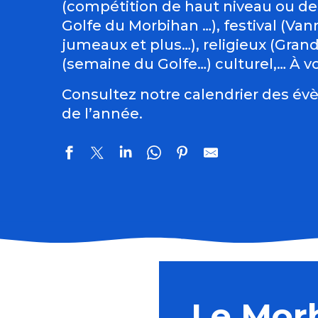
(compétition de haut niveau ou de
Golfe du Morbihan …), festival (Vann
jumeaux et plus…), religieux (Gran
(semaine du Golfe…) culturel,… À vo
Consultez notre calendrier des évè
de l’année.
Les Ateliers bois de l'été (5 à 7 ans)
Balades nature: visites guidées de la Tourbière de Sé
Comestibles prés-salés
Le Mor
Atelier : Le parfum au Moyen Âge