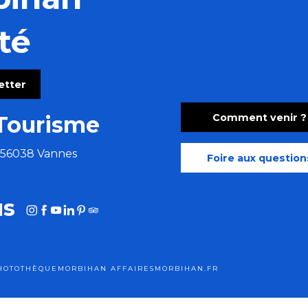
té
ype
letter
 d'histoire
Comment venir ?
Tourisme
e 56038 Vannes
Foire aux question
us
HOTOTHÈQUE
MORBIHAN AFFAIRES
MORBIHAN.FR