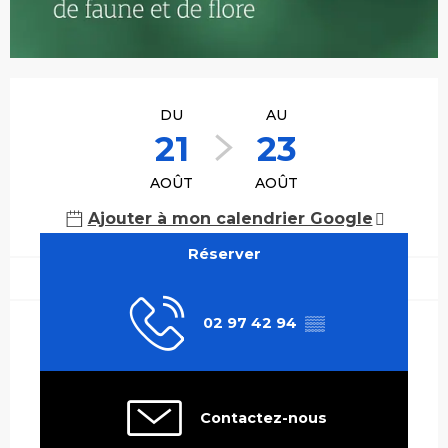
Ouverture et coordonnées
DU
AU
21
23
AOÛT
AOÛT
Ajouter à mon calendrier Google
Réserver
02 97 42 94
▒▒
Contactez-nous