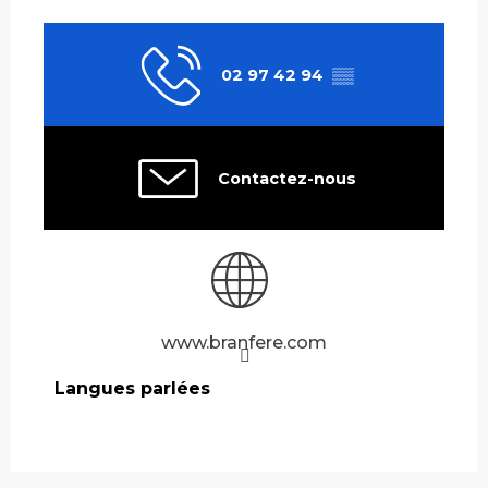
02 97 42 94
▒▒
Contactez-nous
www.branfere.com
Langues parlées
Langues parlées