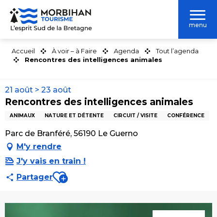
Aller
au
menu
contenu
principal
Accueil
À voir – à Faire
Agenda
Tout l’agenda
Rencontres des intelligences animales
21 août > 23 août
Rencontres des intelligences animales
ANIMAUX
NATURE ET DÉTENTE
CIRCUIT / VISITE
CONFÉRENCE
Parc de Branféré, 56190 Le Guerno
M'y rendre
J'y vais en train !
Ajouter aux favoris
Partager