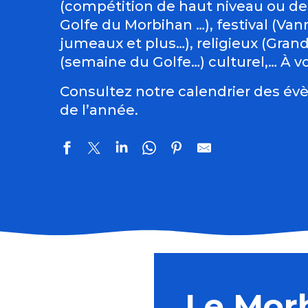
(compétition de haut niveau ou de
Golfe du Morbihan …), festival (Vann
jumeaux et plus…), religieux (Gran
(semaine du Golfe…) culturel,… À vo
Consultez notre calendrier des évè
de l’année.
Atelier : Le parfum au Moyen Âge
Concert : The Rumpled au Thy'roir
Balades nature: visites guidées de la Tourbière de Sé
Le Mor
El Locutorio itinerante - Chanson franco-latine