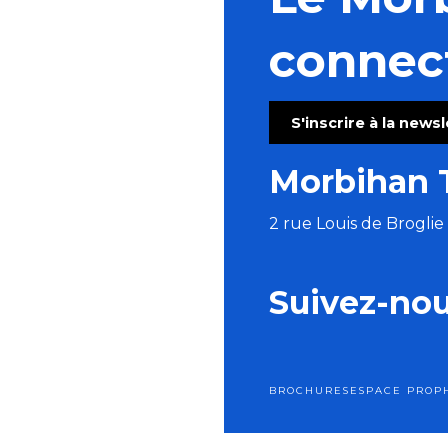
Flânerie contée avec Lindylou
Concert : Alam
connec
Concert : Kaz Hawkins - Hope Experiment
Trio Pêr Vari Kervarec
Barbecue Guinguette
S'inscrire à la news
Stage de tapisserie en ameublement
La Côte Sauvage : un paysage et une biodiversité à c
Morbihan 
Concert voix et orgue
2 rue Louis de Brogli
Suivez-no
BROCHURES
ESPACE PRO
P