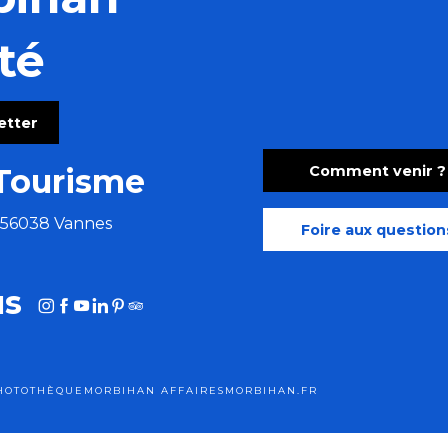
té
letter
ouper le souffle
Comment venir ?
Tourisme
e 56038 Vannes
Foire aux question
us
HOTOTHÈQUE
MORBIHAN AFFAIRES
MORBIHAN.FR