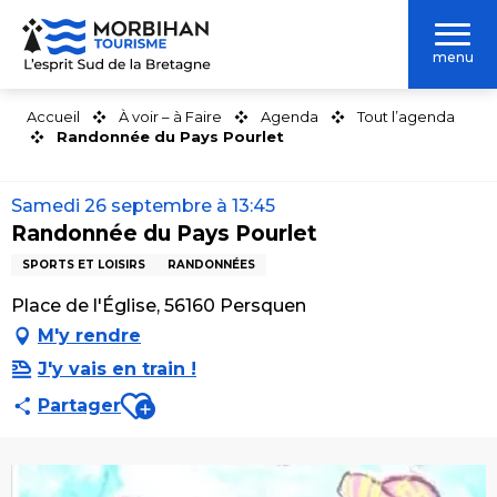
Aller
au
menu
contenu
principal
Accueil
À voir – à Faire
Agenda
Tout l’agenda
Randonnée du Pays Pourlet
Samedi 26 septembre à 13:45
Randonnée du Pays Pourlet
SPORTS ET LOISIRS
RANDONNÉES
Place de l'Église, 56160 Persquen
M'y rendre
J'y vais en train !
Ajouter aux favoris
Partager