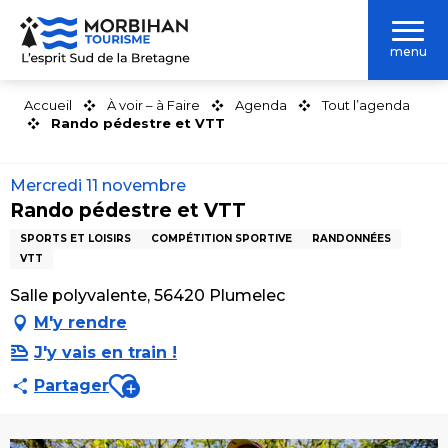
Aller
au
menu
contenu
principal
Accueil
À voir – à Faire
Agenda
Tout l’agenda
Rando pédestre et VTT
Mercredi 11 novembre
Rando pédestre et VTT
SPORTS ET LOISIRS
COMPÉTITION SPORTIVE
RANDONNÉES
VTT
Salle polyvalente, 56420 Plumelec
M'y rendre
J'y vais en train !
Ajouter aux favoris
Partager