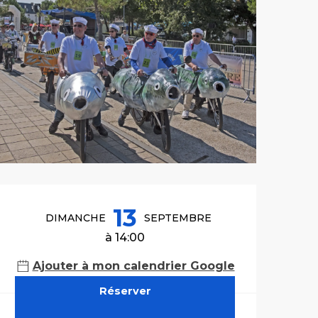
Ouverture et co
13
DIMANCHE
SEPTEMBRE
à 14:00
Ajouter à mon calendrier Google
Réserver