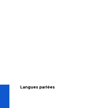
Langues parlées
Langues parlées