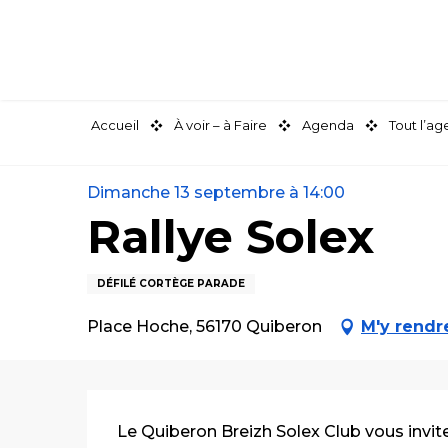
Aller
au
contenu
principal
Accueil
À voir – à Faire
Agenda
Tout l’a
Dimanche 13 septembre à 14:00
Rallye Solex
DÉFILÉ CORTÈGE PARADE
Place Hoche, 56170 Quiberon
M'y rendr
Description
Le Quiberon Breizh Solex Club vous invit