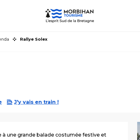
genda
Rallye Solex
e
J'y vais en train !
e à une grande balade costumée festive et 