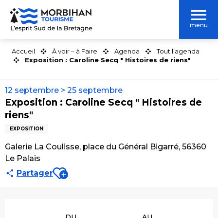
Aller
au
menu
contenu
principal
Accueil
À voir – à Faire
Agenda
Tout l’agenda
Exposition : Caroline Secq " Histoires de riens"
12 septembre > 25 septembre
Exposition : Caroline Secq " Histoires de
riens"
EXPOSITION
Galerie La Coulisse, place du Général Bigarré, 56360
Le Palais
Ajouter aux favoris
Partager
Ouverture et coordonnées
DU
AU