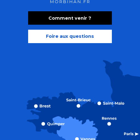
MORBIHAN.FR
Comment venir ?
Foire aux questions