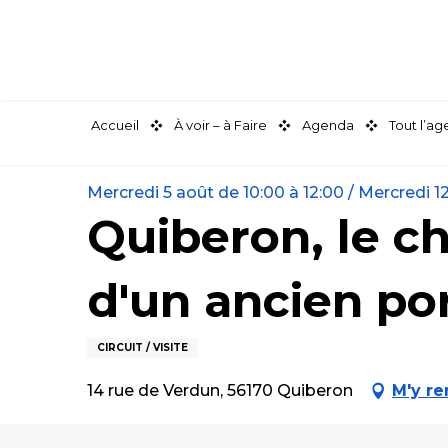
Aller
au
contenu
principal
Accueil
À voir – à Faire
Agenda
Tout l’a
Mercredi 5 août de 10:00 à 12:00 / Mercredi 12 
Quiberon, le c
d'un ancien por
CIRCUIT / VISITE
14 rue de Verdun, 56170 Quiberon
M'y re