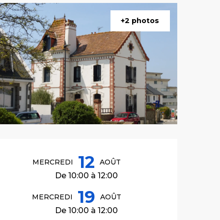
+2 photos
Ouverture et co
12
MERCREDI
AOÛT
De 10:00 à 12:00
19
MERCREDI
AOÛT
De 10:00 à 12:00