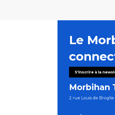
Le Mor
connec
S'inscrire à la news
Morbihan 
2 rue Louis de Brogli