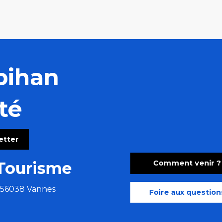
bihan
té
letter
Comment venir ?
Tourisme
e 56038 Vannes
Foire aux question