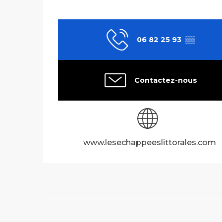
06 82 25 93
▒▒
Contactez-nous
www.lesechappeeslittorales.com