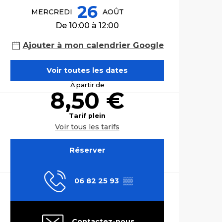
26
MERCREDI
AOÛT
De 10:00 à 12:00
Ajouter à mon calendrier Google
Voir toutes les dates
À partir de
8,50 €
Tarif plein
Voir tous les tarifs
Réserver
06 82 25 93
▒▒
Contactez-nous