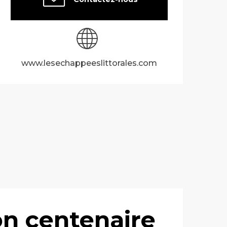
www.lesechappeeslittorales.com
on centenaire